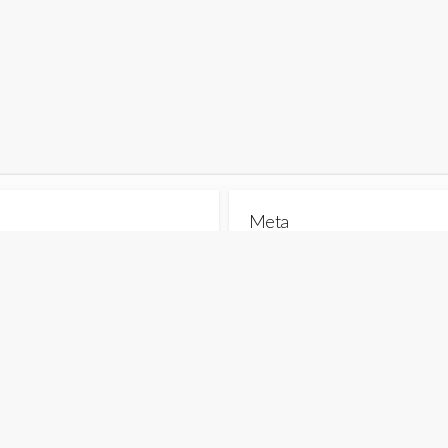
Meta
ház
Bejelentkezés
Bejegyzések hírcsatorna
Hozzászólások hírcsatorna
WordPress Magyarország