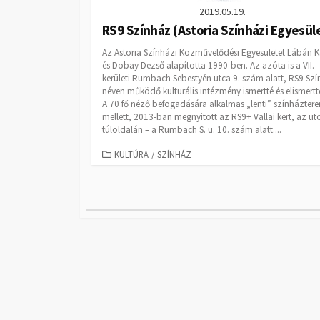
2019.05.19.
RS9 Színház (Astoria Színházi Egyesüle
Az Astoria Színházi Közművelődési Egyesületet Lábán K
és Dobay Dezső alapította 1990-ben. Az azóta is a VII.
kerületi Rumbach Sebestyén utca 9. szám alatt, RS9 Sz
néven működő kulturális intézmény ismertté és elismertté
A 70 fő néző befogadására alkalmas „lenti” színházter
mellett, 2013-ban megnyitott az RS9+ Vallai kert, az ut
túloldalán – a Rumbach S. u. 10. szám alatt....
CATEGORIES
KULTÚRA
/
SZÍNHÁZ
Bejegyzés
navigáció