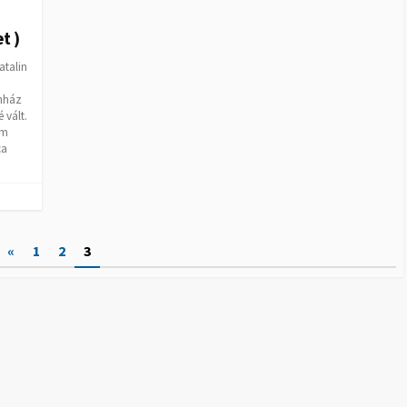
t )
atalin
ínház
 vált.
em
ca
«
1
2
3