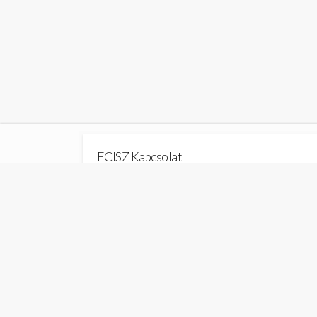
ECISZ Kapcsolat
Cím: 1077 Budapest Wesselényi u. 17. ErőMűv
Levelezési cím: 1036 Budapest, Tímár utca 8/A
(Kérjük a levelezési címet használni)
Mobil: +36/70-7035241, +36/70-3244027
ecisz@ecisz.hu
Honlap: