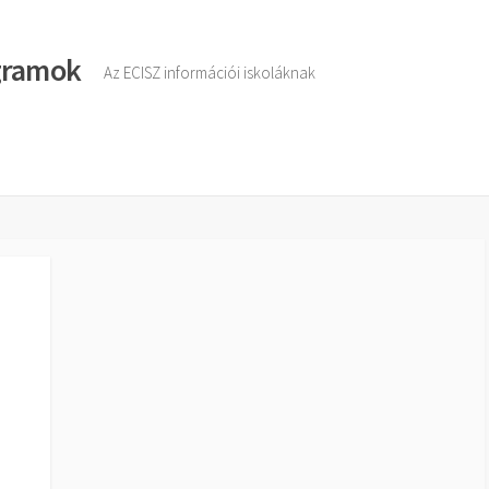
ogramok
Az ECISZ információi iskoláknak