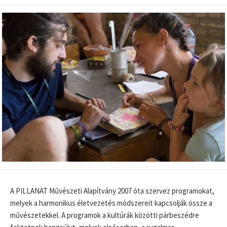
DATE
MODIFIED
DATE
A PILLANAT Művészeti Alapítvány 2007 óta szervez programokat,
melyek a harmonikus életvezetés módszereit kapcsolják össze a
művészetekkel. A programok a kultúrák közötti párbeszédre