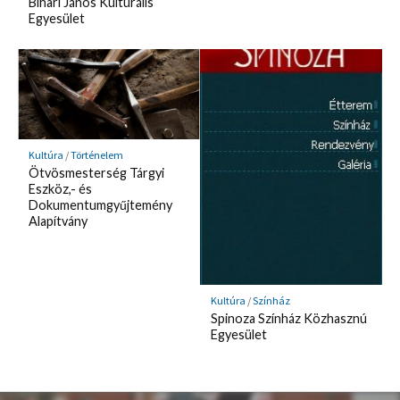
Bihari János Kulturális
Egyesület
Kultúra
/
Történelem
Ötvösmesterség Tárgyi
Eszköz,- és
Dokumentumgyűjtemény
Alapítvány
Kultúra
/
Színház
Spinoza Színház Közhasznú
Egyesület