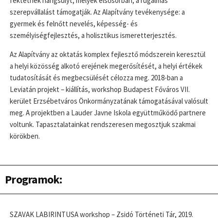
fektetnek hangsúlyt, melyek elsősorban, a rugalmas
szerepvállalást támogatják. Az Alapítvány tevékenysége: a
gyermek és felnőtt nevelés, képesség- és
személyiségfejlesztés, a holisztikus ismeretterjesztés.
Az Alapítvány az oktatás komplex fejlesztő módszerein keresztül
a helyi közösség alkotó erejének megerősítését, a helyi értékek
tudatosítását és megbecsülését célozza meg. 2018-ban a
Leviatán projekt – kiállítás, workshop Budapest Főváros VII.
kerület Erzsébetváros Önkormányzatának támogatásával valósult
meg. A projektben a Lauder Javne Iskola együttműködő partnere
voltunk. Tapasztalatainkat rendszeresen megosztjuk szakmai
körökben.
Programok:
SZAVAK LABIRINTUSA workshop – Zsidó Történeti Tár, 2019.