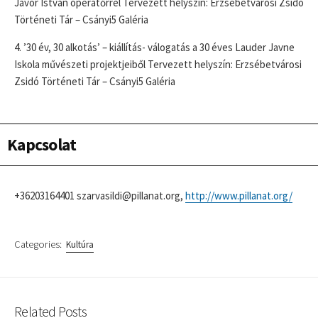
Jávor István operatőrrel Tervezett helyszín: Erzsébetvárosi Zsidó
Történeti Tár – Csányi5 Galéria
4. ’30 év, 30 alkotás’ – kiállítás- válogatás a 30 éves Lauder Javne
Iskola művészeti projektjeiből Tervezett helyszín: Erzsébetvárosi
Zsidó Történeti Tár – Csányi5 Galéria
Kapcsolat
+36203164401 szarvasildi@pillanat.org,
http://www.pillanat.org/
Categories:
Kultúra
Related Posts