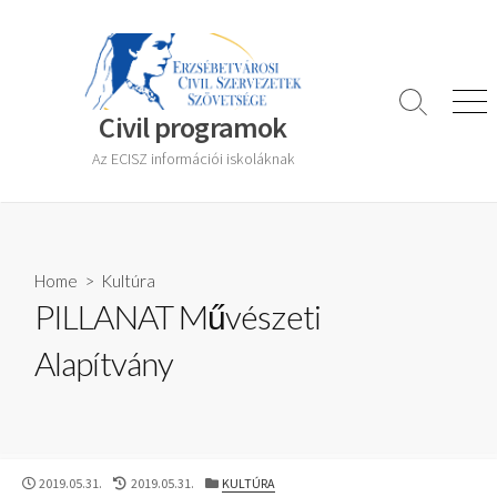
Skip
to
content
Search
Men
Civil programok
Toggle
Az ECISZ információi iskoláknak
Home
>
Kultúra
PILLANAT Művészeti
Alapítvány
PUBLISHED
LAST
CATEGORIES
2019.05.31.
2019.05.31.
KULTÚRA