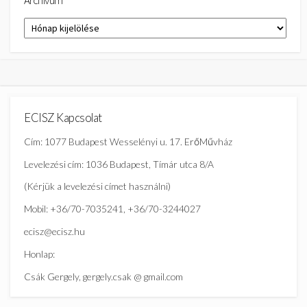
Archívum
ECISZ Kapcsolat
Cím: 1077 Budapest Wesselényi u. 17. ErőMűvház
Levelezési cím: 1036 Budapest, Tímár utca 8/A
(Kérjük a levelezési címet használni)
Mobil: +36/70-7035241, +36/70-3244027
ecisz@ecisz.hu
Honlap:
Csák Gergely, gergely.csak @ gmail.com