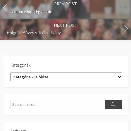
PREV POST
Zumm Aikido Egyesület
NEXT POST
Golgota Művészeti Alapítvány
Kategóriák
Kategóriák
Search
Search
Archívum