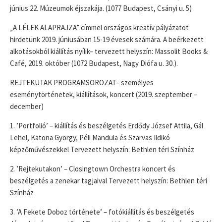
június 22. Múzeumok éjszakája. (1077 Budapest, Csányi u. 5)
„A LÉLEK ALAPRAJZA” címmel országos kreatív pályázatot
hirdetünk 2019. júniusában 15-19 évesek számára. A beérkezett
alkotásokból kiállítás nyílik– tervezett helyszín: Massolit Books &
Café, 2019. október (1072 Budapest, Nagy Diófa u. 30.).
REJTEKUTAK PROGRAMSOROZAT– személyes
eseménytörténetek, kiállítások, koncert (2019. szeptember –
december)
1. ’Portfolió’ – kiállítás és beszélgetés Erdődy József Attila, Gál
Lehel, Katona György, Péli Mandula és Szarvas Ildikó
képzőművészekkel Tervezett helyszín: Bethlen téri Színház
2. ’Rejtekutakon’ – Closingtown Orchestra koncert és
beszélgetés a zenekar tagjaival Tervezett helyszín: Bethlen téri
Színház
3. ’A Fekete Doboz története’ – fotókiállítás és beszélgetés